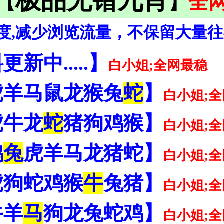
极品无错九肖
【
】
全
度,减少浏览流量，不保留大量往
新中.....】
白小姐;全网最稳
虎羊马鼠龙猴兔
蛇
】
白小姐;
虎牛龙
蛇
猪狗鸡猴】
白小姐;
鸡
兔
虎羊马龙猪蛇】
白小姐;
虎狗蛇鸡猴
牛
兔猪】
白小姐;
牛羊
马
狗龙兔蛇鸡】
白小姐;