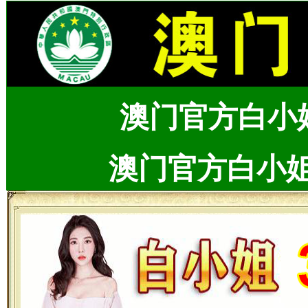
澳门官方白小
澳门官方白小