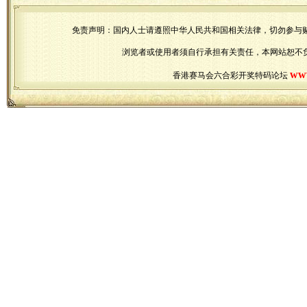
免责声明：国内人士请遵照中华人民共和国相关法律，切勿参与
浏览者或使用者须自行承担有关责任，本网站恕不
ww
香港赛马会六合彩开奖特码论坛