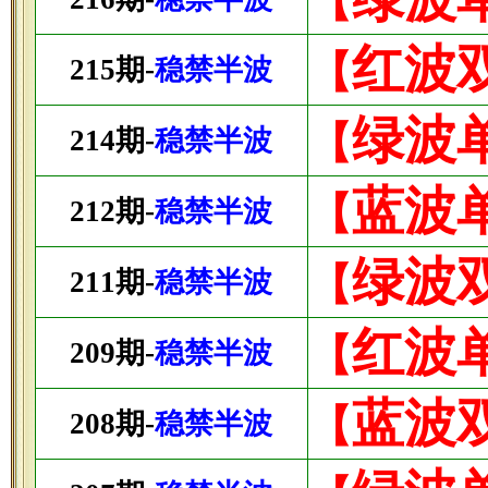
【
红波
【
215期-
稳禁半波
绿波
【
214期-
稳禁半波
蓝波
【
212期-
稳禁半波
绿波
【
211期-
稳禁半波
红波
【
209期-
稳禁半波
蓝波
【
208期-
稳禁半波