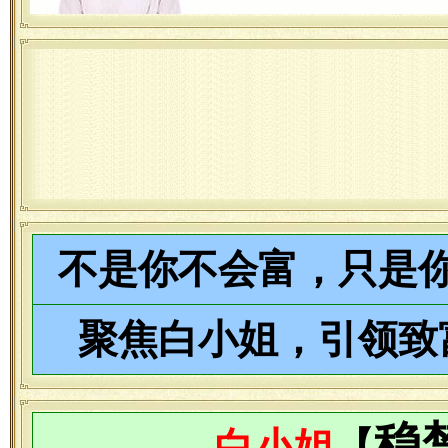
不是你不会富，只是
聚焦白小姐，引领致
稳
白小姐
【