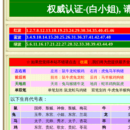
权威认证-(白小姐),
红波
1.2.7.8.12.13.18.19.23.24.29.30.34.35.40.45.46
3.4.9.10.14.15.20.25.26.31.36.37.41.42.47.48
蓝波
5.6.11.16.17.21.22.27.28.32.33.38.39.43.44.49
绿波
☆ 如果您觉得本站不错请点击［
收藏
］,我们将为您提供最齐
左右肖
左肖：鼠牛龙蛇猴鸡 右肖：虎兔马羊狗猪
前后肖
前肖：鼠牛虎兔龙蛇 后肖：马羊猴鸡狗猪
天地肖
天肖：兔马猴猪牛龙 地肖：蛇羊鸡狗鼠虎
单双笔
单笔划肖:鼠龙蛇马鸡猪 双笔划肖:牛虎兔羊猴
以下生肖代号表：
鼠
国师、叛贼、神偷、叛贼、梅花
牛
兔
玉帝、东宫、小姐、东宫、兰花
龙
马
太子、元帅、秀才、太子、杏花
羊
鸡
东宫、贵妃、歌女、贵妃、苓花
狗