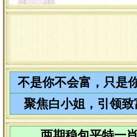
不是你不会富，只是
聚焦白小姐，引领致
两期稳包平特一肖