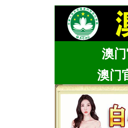
澳门
澳门