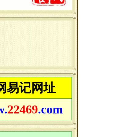
网易记网址
.
22469
.com