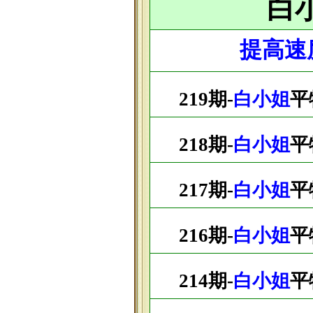
白
提高速
219期-
白小姐
平
218期-
白小姐
平
217期-
白小姐
平
216期-
白小姐
平
214期-
白小姐
平