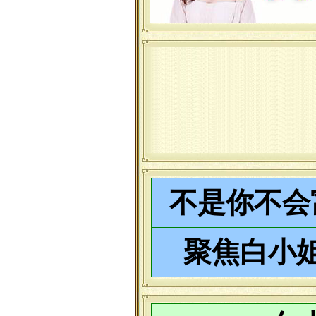
不是你不会
聚焦白小