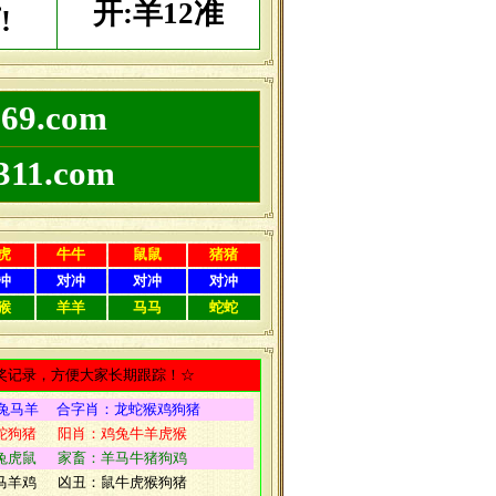
开:羊12准
!
69.com
311.com
虎
牛牛
鼠鼠
猪猪
冲
对冲
对冲
对冲
猴
羊羊
马马
蛇蛇
奖记录，方便大家长期跟踪！☆
兔马羊 合字肖：龙蛇猴鸡狗猪
蛇狗猪 阳肖：鸡兔牛羊虎猴
兔虎鼠 家畜：羊马牛猪狗鸡
马羊鸡 凶丑：鼠牛虎猴狗猪