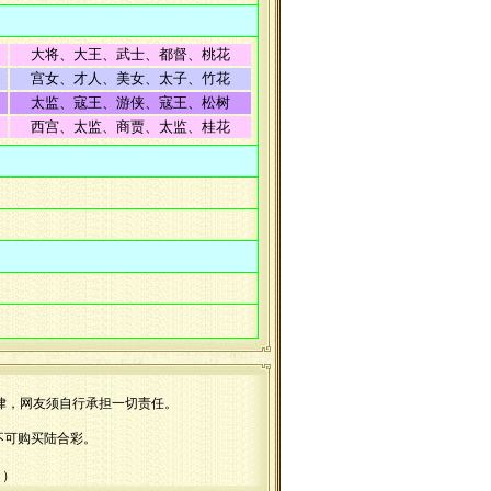
虎
大将、大王、武士、都督、桃花
宫女、才人、美女、太子、竹花
太监、寇王、游侠、寇王、松树
西宫、太监、商贾、太监、桂花
律，网友须自行承担一切责任。
不可购买陆合彩。
（）