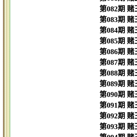
第082期 赌王
第083期 赌王
第084期 赌王
第085期 赌王
第086期 赌王
第087期 赌王
第088期 赌王
第089期 赌王
第090期 赌王
第091期 赌王
第092期 赌王
第093期 赌王