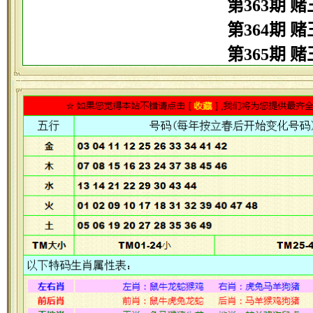
第363期 赌王
第364期 赌王
第365期 赌王