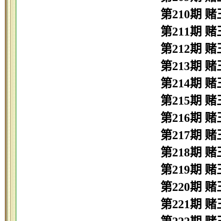
第210期 赌王
第211期 赌王
第212期 赌王
第213期 赌王
第214期 赌王
第215期 赌王
第216期 赌王
第217期 赌王
第218期 赌王
第219期 赌王
第220期 赌王
第221期 赌王