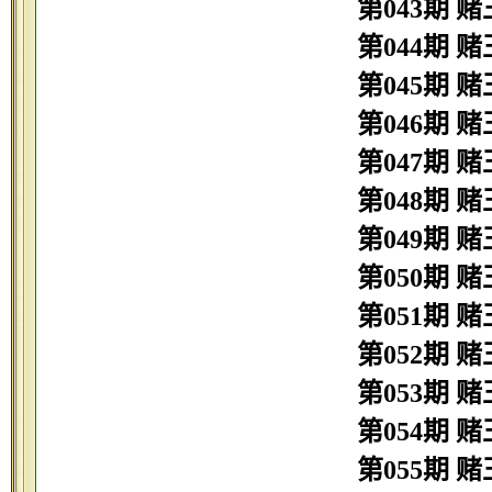
第043期 赌王
第044期 赌王
第045期 赌王
第046期 赌王
第047期 赌王
第048期 赌王
第049期 赌王
第050期 赌王
第051期 赌王
第052期 赌王
第053期 赌王
第054期 赌王
第055期 赌王