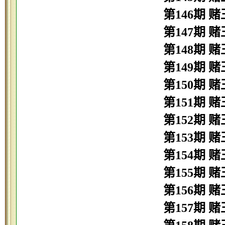
第146期 赌王
第147期 赌王
第148期 赌王
第149期 赌王
第150期 赌王
第151期 赌王
第152期 赌王
第153期 赌王
第154期 赌王
第155期 赌王
第156期 赌王
第157期 赌王