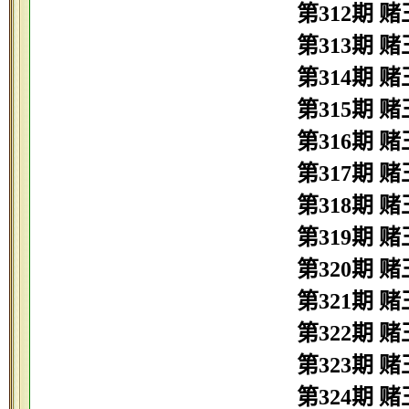
第312期 赌王
第313期 赌王
第314期 赌王
第315期 赌王
第316期 赌王
第317期 赌王
第318期 赌王
第319期 赌王
第320期 赌王
第321期 赌王
第322期 赌王
第323期 赌王
第324期 赌王