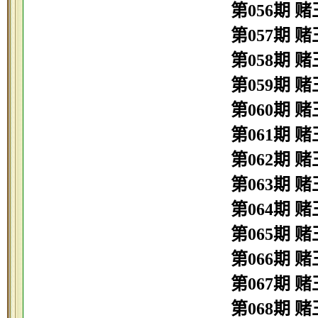
第056期 赌王
第057期 赌王
第058期 赌王
第059期 赌王
第060期 赌王
第061期 赌王
第062期 赌王
第063期 赌王
第064期 赌王
第065期 赌王
第066期 赌王
第067期 赌王
第068期 赌王