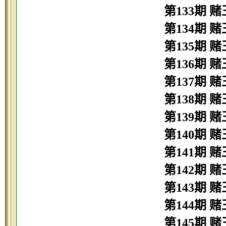
第133期 赌王
第134期 赌王
第135期 赌王
第136期 赌王
第137期 赌王
第138期 赌王
第139期 赌王
第140期 赌王
第141期 赌王
第142期 赌王
第143期 赌王
第144期 赌王
第145期 赌王