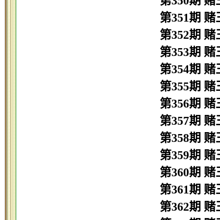
第350期 赌王
第351期 赌王
第352期 赌王
第353期 赌王
第354期 赌王
第355期 赌王
第356期 赌王
第357期 赌王
第358期 赌王
第359期 赌王
第360期 赌王
第361期 赌王
第362期 赌王