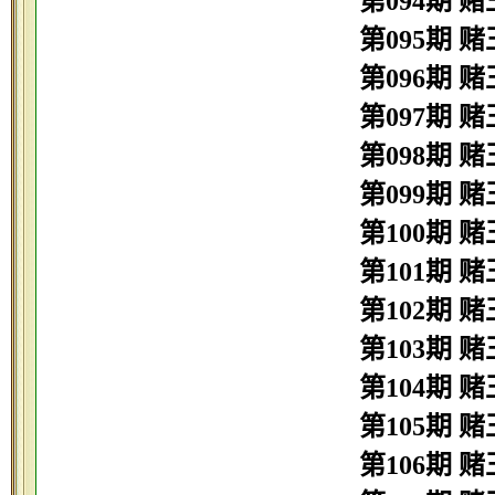
第094期 赌王
第095期 赌王
第096期 赌王
第097期 赌王
第098期 赌王
第099期 赌王
第100期 赌王
第101期 赌王
第102期 赌王
第103期 赌王
第104期 赌王
第105期 赌王
第106期 赌王