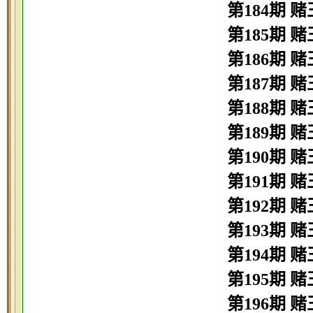
第184期 赌王
第185期 赌王
第186期 赌王
第187期 赌王
第188期 赌王
第189期 赌王
第190期 赌王
第191期 赌王
第192期 赌王
第193期 赌王
第194期 赌王
第195期 赌王
第196期 赌王