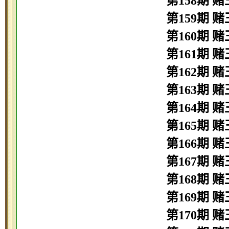
第158期 赌王
第159期 赌王
第160期 赌王
第161期 赌王
第162期 赌王
第163期 赌王
第164期 赌王
第165期 赌王
第166期 赌王
第167期 赌王
第168期 赌王
第169期 赌王
第170期 赌王