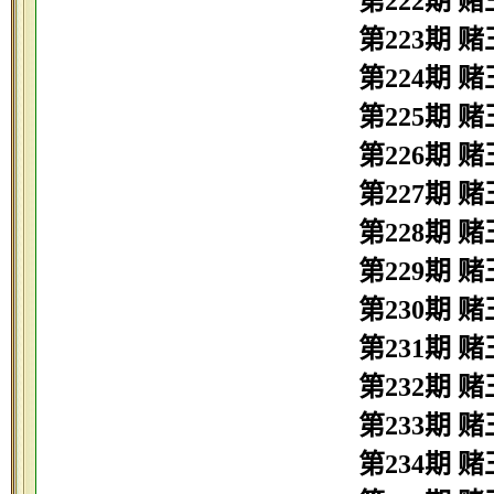
第222期 赌王
第223期 赌王
第224期 赌王
第225期 赌王
第226期 赌王
第227期 赌王
第228期 赌王
第229期 赌王
第230期 赌王
第231期 赌王
第232期 赌王
第233期 赌王
第234期 赌王