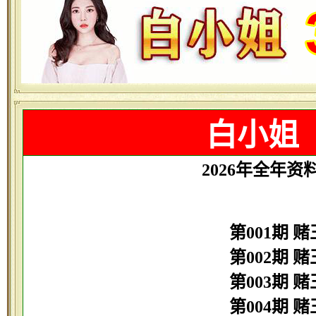
白小姐
2026年全年资料
第001期 赌王
第002期 赌王
第003期 赌王
第004期 赌王