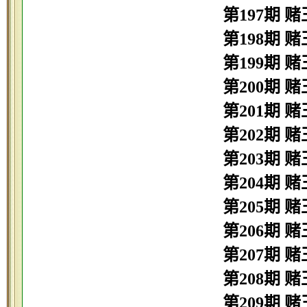
第197期 赌王
第198期 赌王
第199期 赌王
第200期 赌王
第201期 赌王
第202期 赌王
第203期 赌王
第204期 赌王
第205期 赌王
第206期 赌王
第207期 赌王
第208期 赌王
第209期 赌王