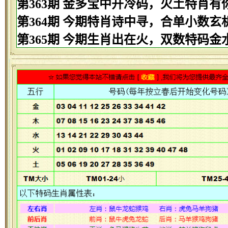
第363期 金多宝中开冷码，火土特肖
第364期 今期特肖诗中寻，合单小数
第365期 今期生肖出在火，双数特码