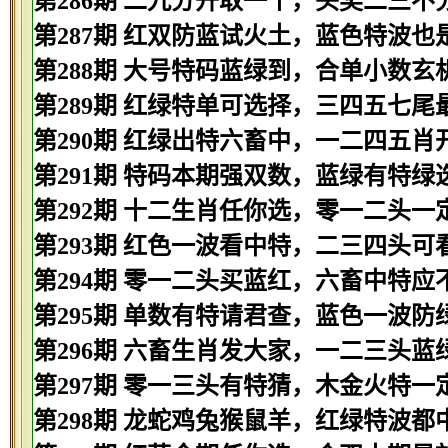
第286期 二九分开取一个，头奖二三
第287期 红双防蓝试火土，蓝色特波
第288期 大号特码蓝绿到，合单小数
第289期 红绿特单可选择，三四五七
第290期 红绿出特六畜中，一二四五
第291期 特码本期强双数，蓝绿有特
第292期 十二生肖任你选，零一二头
第293期 红色一波看中特，二三四头
第294期 零一二头买蓝红，六畜中特
第295期 单数有特请君查，蓝色一波
第296期 六畜生肖发大家，一二三头
第297期 零一三头有特猜，木金火特
第298期 龙蛇鸡兔猴鼠羊，红绿特波