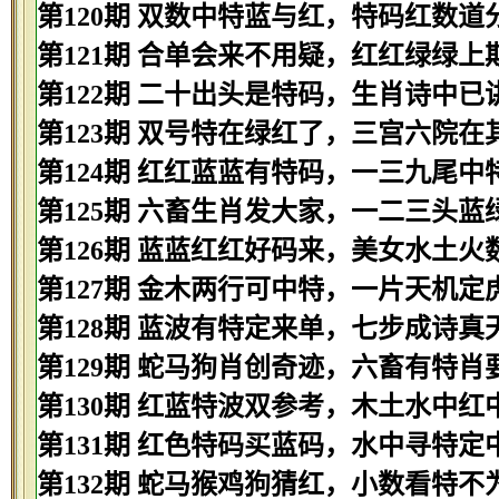
第120期 双数中特蓝与红，特码红数
第121期 合单会来不用疑，红红绿绿
第122期 二十出头是特码，生肖诗中
第123期 双号特在绿红了，三宫六院
第124期 红红蓝蓝有特码，一三九尾
第125期 六畜生肖发大家，一二三头
第126期 蓝蓝红红好码来，美女水土
第127期 金木两行可中特，一片天机
第128期 蓝波有特定来单，七步成诗
第129期 蛇马狗肖创奇迹，六畜有特
第130期 红蓝特波双参考，木土水中
第131期 红色特码买蓝码，水中寻特
第132期 蛇马猴鸡狗猜红，小数看特