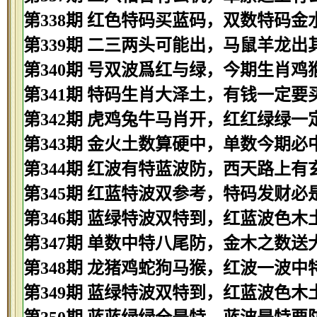
第338期 红色特码买蓝码，双数特码
第339期 二三两头可能出，马鼠羊龙
第340期 号双波爲红与绿，今期生肖
第341期 特码生肖大泽土，有钱一定
第342期 虎鸡兔牛马肖开，红红绿绿
第343期 金火土数算硬中，单数今期
第344期 红波有特蓝波防，西天路上
第345期 红蓝特波双参考，特码发财
第346期 蓝绿特波双特到，红蓝波色
第347期 单数中特八尾防，金木之数
第348期 龙猪鸡蛇狗马猴，红波一波
第349期 蓝绿特波双特到，红蓝波色