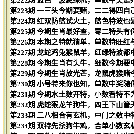
第222期 蓝色一波藏绿机，单数中奖
第223期 一三头今期要赌，二二得四
第224期 红双防蓝试火土，蓝色特波
第225期 今期生肖最好查，零二特头
第226期 本期之特就猜单，单数特旺
第227期 龙蛇鸡兔猴鼠羊，红绿特波
第228期 今期生肖有头牛，细数今期
第229期 今期生肖放光芒，龙鼠虎猴
第230期 小号特来你也知，单数中奖
第231期 今期水土数开特，小数看特
第232期 虎蛇猴龙羊狗牛，四王下山
第233期 二八相合有玄机，中门之数
第234期 双特先杀狗牛鸡，合单小数