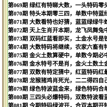
第069期 绿红有特睇大数，一头特码
第070期 特头本期零三四，单数中特
第071期 大数看特也好猜，蓝蓝绿绿
第072期 天上生肖开本期，龙飞凤舞
第073期 双码红蓝看即买，土金水号
第074期 大数特码将继续，农家六畜
第075期 金火土数算硬中，单数今期
第076期 金水特号不是肖，金火土数
第077期 双数有特定猜中，红蓝特码
第078期 龙猴猪鸡肖死光，二二得四
第079期 绿色特波蓝金来，绿色特码
第080期 三四头必爆特码，双数特波
第081期 今期特码绿波开，合双本期