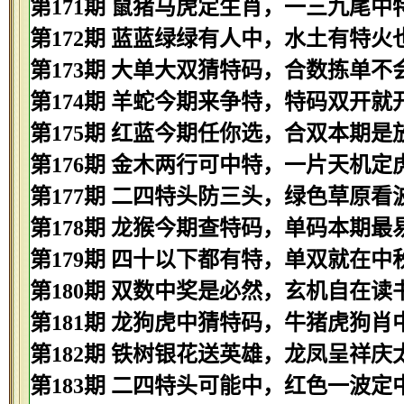
第171期 鼠猪马虎定生肖，一三九尾
第172期 蓝蓝绿绿有人中，水土有特
第173期 大单大双猜特码，合数拣单
第174期 羊蛇今期来争特，特码双开
第175期 红蓝今期任你选，合双本期
第176期 金木两行可中特，一片天机
第177期 二四特头防三头，绿色草原
第178期 龙猴今期查特码，单码本期
第179期 四十以下都有特，单双就在
第180期 双数中奖是必然，玄机自在
第181期 龙狗虎中猜特码，牛猪虎狗
第182期 铁树银花送英雄，龙凤呈祥
第183期 二四特头可能中，红色一波