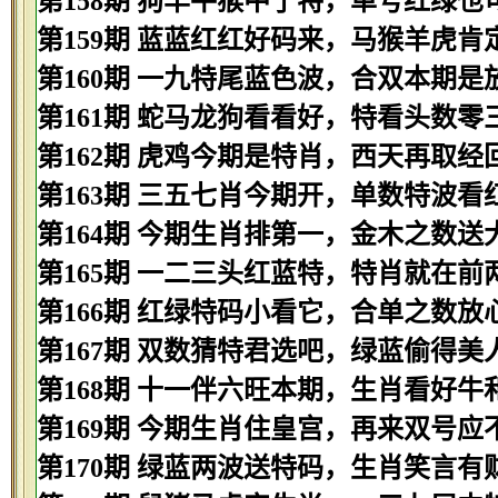
第158期 狗羊牛猴中了特，单号红绿
第159期 蓝蓝红红好码来，马猴羊虎
第160期 一九特尾蓝色波，合双本期
第161期 蛇马龙狗看看好，特看头数
第162期 虎鸡今期是特肖，西天再取
第163期 三五七肖今期开，单数特波
第164期 今期生肖排第一，金木之数
第165期 一二三头红蓝特，特肖就在
第166期 红绿特码小看它，合单之数
第167期 双数猜特君选吧，绿蓝偷得
第168期 十一伴六旺本期，生肖看好
第169期 今期生肖住皇宫，再来双号
第170期 绿蓝两波送特码，生肖笑言