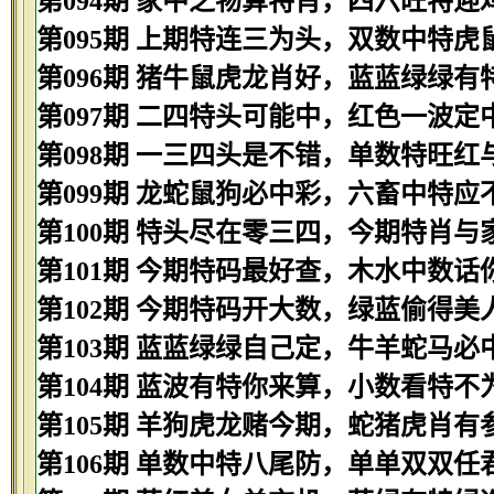
第094期 家中之物算特肖，四六旺特
第095期 上期特连三为头，双数中特
第096期 猪牛鼠虎龙肖好，蓝蓝绿绿
第097期 二四特头可能中，红色一波
第098期 一三四头是不错，单数特旺
第099期 龙蛇鼠狗必中彩，六畜中特
第100期 特头尽在零三四，今期特肖
第101期 今期特码最好查，木水中数
第102期 今期特码开大数，绿蓝偷得
第103期 蓝蓝绿绿自己定，牛羊蛇马
第104期 蓝波有特你来算，小数看特
第105期 羊狗虎龙赌今期，蛇猪虎肖
第106期 单数中特八尾防，单单双双