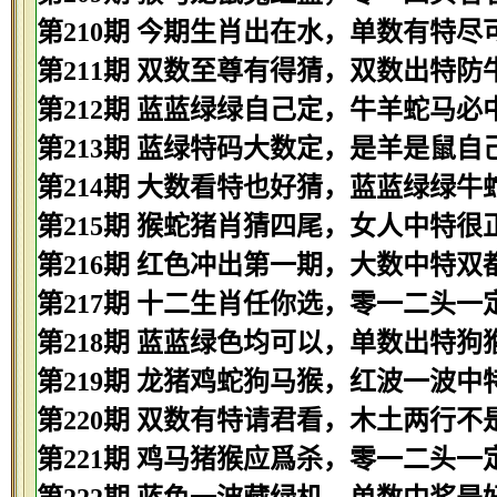
第210期 今期生肖出在水，单数有特
第211期 双数至尊有得猜，双数出特
第212期 蓝蓝绿绿自己定，牛羊蛇马
第213期 蓝绿特码大数定，是羊是鼠
第214期 大数看特也好猜，蓝蓝绿绿
第215期 猴蛇猪肖猜四尾，女人中特
第216期 红色冲出第一期，大数中特
第217期 十二生肖任你选，零一二头
第218期 蓝蓝绿色均可以，单数出特
第219期 龙猪鸡蛇狗马猴，红波一波
第220期 双数有特请君看，木土两行
第221期 鸡马猪猴应爲杀，零一二头