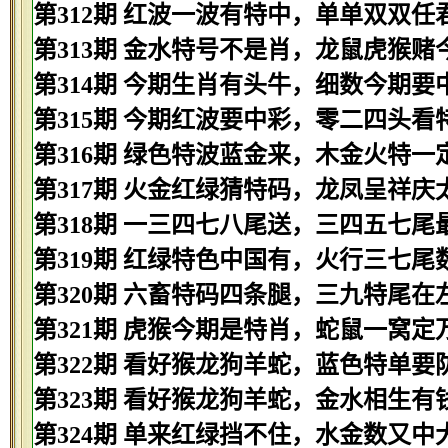
第312期 红波一波有特中，单单双双
第313期 金水特号不是肖，龙鼠虎猴
第314期 今期生肖有头牛，细数今期
第315期 今期红波要中彩，零二四头
第316期 绿色特波蓝金来，木金火特
第317期 火金红绿猜特码，龙凤呈祥
第318期 一三四七八尾送，三四五七
第319期 红绿特色中国有，火行三七
第320期 六畜特码四条腿，三九特尾
第321期 虎猴今期是特肖，蛇鼠一窝
第322期 看好猴龙狗羊蛇，蓝色特单
第323期 看好猴龙狗羊蛇，金水相生
第324期 单来红绿挡不住，水金数又