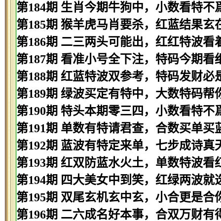
第184期 生肖今期牛狗中，小数看特
第185期 猴羊虎马肖要杀，红蓝结果
第186期 二三两头可能出，红红特波
第187期 看准小号全下注，特码今期
第188期 红蓝特波双参考，特码发财
第189期 绿波买定有特中，大数特码
第190期 特头本期零三四，小数看特
第191期 单数有特请君查，合数买单
第192期 蓝波有特定来单，七步成诗
第193期 红双防蓝水火土，单数特波
第194期 四大美女中到笑，红绿两波
第195期 双尾玄机玄中玄，小合更是
第196期 二六成名好本事，合双万财