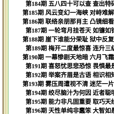
第184期 五八四十可以查 查出
第185期 风云变幻一海峡 对峙难
第186期 联络亲朋那肖主 凸镜细
第187期 一轮弯月挂苍天 如镰
第188期 崖下谁能分荣耻 狱中反
第189期 梅开二度最惊喜 连升
第190期 一幕惨剧天地暗 六月飞
第191期 喜怒忧思悲恐惊 畏惧
第192期 举案齐眉是古语 相识
第193期 雾压周遭视不清 迷茫一
第194期 绞尽脑汁为何因 近者
第195期 能力非凡固重要 取巧
第196期 天性单纯非蠢笨 大智