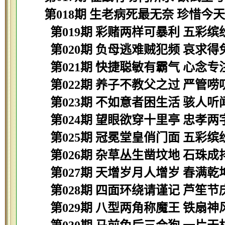
第018期 生老病死最无奈 珍惜今
第019期 彩赌两样可暴利 五彩
第020期 负母逃难贼犯频 哀求
第021期 快捷聪敏有霸气 心念
第022期 养子不教父之过 严管
第023期 不如意者困生活 骇人
第024期 望眼欲穿十里亭 忠孝
第025期 冠冕堂皇俏门面 五彩
第026期 杂草丛生凿坟地 石珠
第027期 天增岁月人增岁 春满
第028期 四面环绕请谨记 芦笙
第029期 八型两角称魔王 铁扇