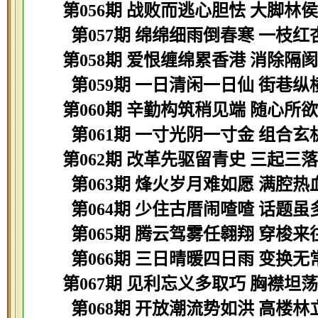
第056期 战败而逃心胆怯 大脚林
第057期 绵绵细雨倒春寒 一枝
第058期 爱恨缠绵累香港 消除隔
第059期 一日清闲一日仙 街巷
第060期 辛勤构筑稍见端 随心所
第061期 一寸光阴一寸金 组合
第062期 改革先驱留青史 三起三
第063期 烽火岁月难如愿 满腔
第064期 少住古厝闹喳喳 话题
第065期 腾云驾雾任翱翔 穿梭
第066期 三日晴暖四日雨 变换
第067期 见利忘义多取巧 胸襟坦
第068期 开放潮流势如洪 高楼