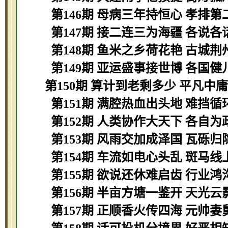
第146期 母病三年持恒心 孝排
第147期 接二连三为海疆 各说
第148期 鱼米之乡荷花艳 古城
第149期 亚运盛事接世博 各国
第150期 算计到老剩多少 平凡中
第151期 满腔热血出头地 难挡
第152期 人类协作大天下 各自
第153期 风雨交加成泽国 瓦砾
第154期 车流如电心头乱 斑马
第155期 欲说还休难启齿 行业
第156期 半亩方塘一鉴开 天光
第157期 正顺香火传四海 元帅