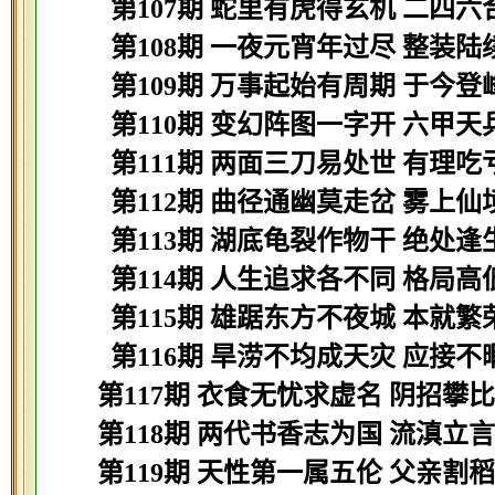
第107期 蛇里有虎得玄机 二四
第108期 一夜元宵年过尽 整装
第109期 万事起始有周期 于今
第110期 变幻阵图一字开 六甲
第111期 两面三刀易处世 有理
第112期 曲径通幽莫走岔 雾上
第113期 湖底龟裂作物干 绝处
第114期 人生追求各不同 格局
第115期 雄踞东方不夜城 本就
第116期 旱涝不均成天灾 应接
第117期 衣食无忧求虚名 阴招攀
第118期 两代书香志为国 流滇立
第119期 天性第一属五伦 父亲割