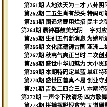
第261期 人地法天为三才 八卦
第262期 二五生肖有绿头 特码
第263期 围追堵截用烂招 民主
第264期 晨钟暮鼓美光阴 一字对
第265期 生别五旬断消息 为嫡
第266期 文化底蕴铸古国 亚洲
第267期 秋高气爽正当时 二次
第268期 盛世中华加魅力 大小
第269期 本期特码定单蓝 单红
第270期 盛世回首真不易 创业
第271期 吉数二四合三八 本期
第272期 一声令下欲清场 四方歌
第273期 拼搏摆脱恨贫苦 天道