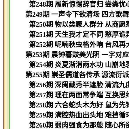
第248期 履新惊惕辞官归 尝粪
第249期 一声令下欲清场 四方歌
第250期 物以类聚人群分 从商
第251期 天生我才定不同 憨厚
第252期 呢喃秋虫格外响 台风
第253期 晨钟暮鼓美光阴 一字对
第254期 炎夏渐消雨水功 山崩
第255期 崇圣儒道各传承 源流衍
第256期 深闺藏秀半遮脸 清流
第257期 理在两面常争端 互换
第258期 六合蛇头木为好 鼠为
第259期 满腔热血出头地 难挡
第260期 弱肉强食为那般 随心