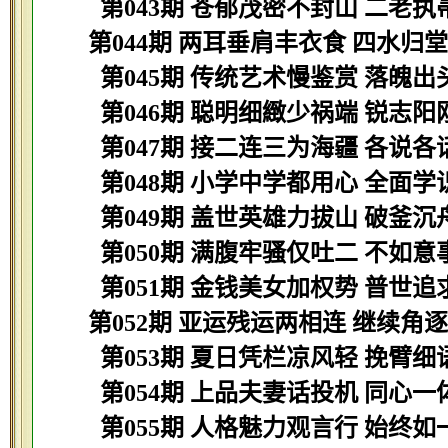
第043期 苍郁茂密不封山 二老
第044期 两耳垂肩丰衣食 四水归
第045期 传统艺术慢鉴赏 落魄
第046期 聪明细緻少祸端 锐志
第047期 接二连三为海疆 各说
第048期 小学中学都用心 全面
第049期 盖世英雄力拔山 破釜
第050期 满腹牢骚仅吐二 不如
第051期 金钱美女加权势 普世
第052期 亚运残运两相连 继续角
第053期 夏日凭栏凉风轻 挽臂
第054期 上品夫妻话投机 同心
第055期 人格魅力观言行 始终