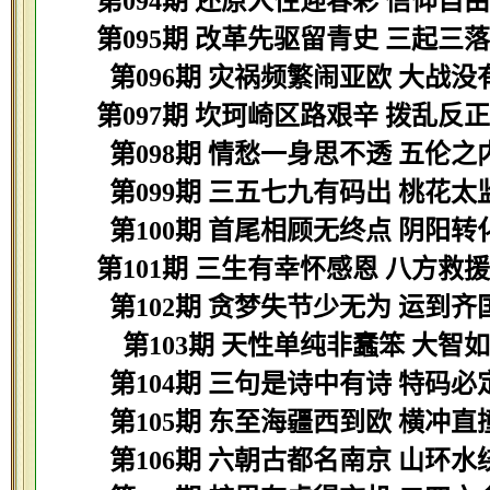
第094期 还原人性迎春彩 信仰自
第095期 改革先驱留青史 三起三
第096期 灾祸频繁闹亚欧 大战
第097期 坎珂崎区路艰辛 拨乱反
第098期 情愁一身思不透 五伦
第099期 三五七九有码出 桃花
第100期 首尾相顾无终点 阴阳
第101期 三生有幸怀感恩 八方救
第102期 贪梦失节少无为 运到
第103期 天性单纯非蠢笨 大智
第104期 三句是诗中有诗 特码
第105期 东至海疆西到欧 横冲
第106期 六朝古都名南京 山环