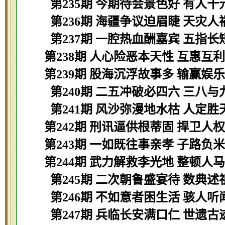
第235期 今期待会景色好 有人
第236期 海疆争议迫眉睫 天灾
第237期 一腔热血酬嘉宾 五指
第238期 人心险恶本天性 互惠互
第239期 股海沉浮故事多 输赢娱
第240期 二五冲破必四六 三八
第241期 风沙弥漫地水枯 人定
第242期 刑讯逼供根蒂固 捍卫人
第243期 一如既往事亲孝 子路负
第244期 武力解救李光地 整顿人
第245期 二次朝鲁盛宴待 数典
第246期 不如意者困生活 骇人
第247期 兵临长安满口仁 世遗