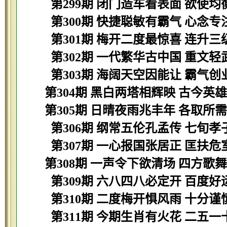
第299期 闭门造车看表面 欲使
第300期 快捷聪敏有霸气 心念
第301期 梅开二度最惊喜 连升
第302期 一代繁华古中国 重文
第303期 海阔天空因能让 霸气
第304期 黑白两塔相辉映 古今英
第305期 日晴夜雨兆丰年 各取所
第306期 纲常五伦孔孟传 七旬
第307期 一心报国张居正 匡扶
第308期 一声令下欲清场 四方歌
第309期 六八四八必定开 百度
第310期 二度梅开惧风雨 十分
第311期 今期生肖有火花 二五