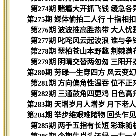
第274期 赌瘾大开抓飞钱 缓急
第275期 媒体偷拍二人行 十指相
第276期 波波推高胜热带 大人
第277期 叱咤风云起波浪 谁与
第278期 翠柏苍山本野趣 荆棘
第279期 阴晴交替两匆匆 三阳
第280期 劳碌一生穿四方 风云变
第281期 方向偏角性温吞 位不
第282期 三通鼓角四更鸡 日色
第283期 天增岁月人增岁 月下老
第284期 举步维艰难睹物 回头乍
第285期 两手五指有长短 彩珠