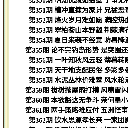
第350期 明知优虑如摇篮 于事
第351期 横冲直撞为家计 兄猛
第352期 烽火岁月难如愿 满腔
第353期 翠柏苍山本野趣 荆棘
第354期 夏日来袭不经意 防暑
第355期 论不完钓岛形势 是突围
第356期 一叶知秋风云轻 薄暮
第357期 天干地支配民俗 多彩
第358期 水泥丛林价难攀 风水
第359期 拔树掀屋雨打横 风啸雷
第360期 本欲豁达无争斗 奈何量
第361期 两手策略难应付 五洲怪
第362期 饮水思源孝长亲 一家