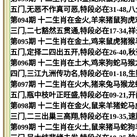
五门,无恶不作真可恶,特段必在31-48,
第094期 十二生肖在金火,羊来猪鼠狗
三门,二七豁然五贯通,特段必在17-34
第095期 十二生肖在金土,鸡来鼠虎猪
五门,定择二四出五开,特段必在26-40,
第096期 十二生肖在土木,鸡来狗蛇马
四门,三江九洲传功名,特段必在01-18,
第097期 十二生肖在火木,猪来兔马猴
五门,瓶中枝叶正旺盛,特段必在09-21,
第098期 十二生肖在金火,鼠来羊猪蛇
三门,二三出巢三高翔,特段必在19-35,
第099期 十二生肖在火土,鼠来猪马蛇