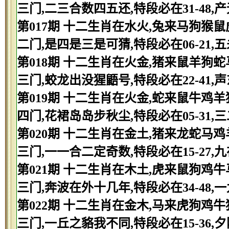
三门,二三合数四五还,特段必在31-48,
第017期 十二生肖在水火,兔来马狗猴
二门,是四是三是可猜,特段必在06-21,
第018期 十二生肖在火金,猪来鼠羊狗
三门,蛟龙出没猩鼯号,特段必在22-41,
第019期 十二生肖在火金,蛇来鼠牛鸡
四门,花裙岛岛步秋尘,特段必在05-31,
第020期 十二生肖在金土,猪来龙蛇马
三门,一一合二定奇数,特段必在15-27,
第021期 十二生肖在木土,虎来鼠狗鸡
三门,奔波在外十几年,特段必在34-48,
第022期 十二生肖在金木,马来虎狗鸡
三门,一丘之貉我不同,特段必在15-36,