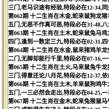
三门,老马识途有经验,特段必在12-34
第062期 十二生肖在木金,蛇来鼠狗龙
五门,无恶不作真可恶,特段必在31-48,
第063期 十二生肖在土木,蛇来鼠兔马
四门,逢到一数定三九,特段必在02-31,
第064期 十二生肖在水金,鼠来猪鸡羊
二门,无脚却能行千里,特段必在07-16,
第065期 十二生肖在土火,马来鼠兔牛
三门,得意还论八月花,特段必在12-37
第066期 十二生肖在土木,羊来鼠狗鸡
五门,一三必然会走出,特段必在04-25,
第067期 十二生肖在金木,蛇来兔猴鼠