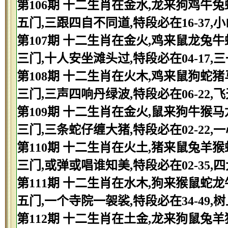
第106期 十二生肖在金水,龙来狗鸡牛
五门,三跟四自不同道,特段必在16-37,
第107期 十二生肖在金火,鸡来鼠龙兔
三门,十人安坐滩头过,特段必在04-17
第108期 十二生肖在火木,鸡来鼠狗蛇
三门,三声四响丹绿波,特段必在06-22,
第109期 十二生肖在金火,鼠来狗牛猴
三门,三条蛇仔缠大猪,特段必在02-22,
第110期 十二生肖在火土,猪来鼠兔羊
三门,或弹或唱谁知美,特段必在02-35,
第111期 十二生肖在水木,狗来猴鼠蛇
五门,一个寺院一袈裟,特段必在34-49
第112期 十二生肖在土金,龙来狗鼠兔