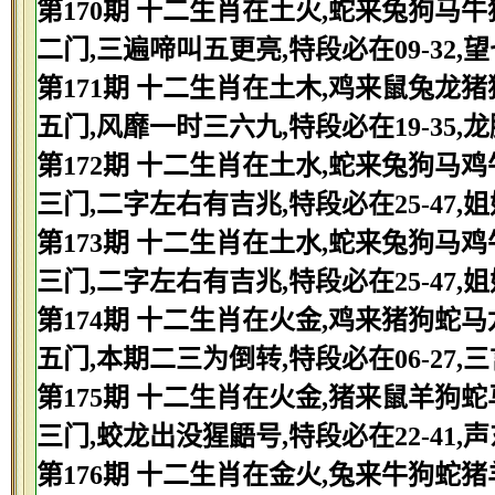
第170期 十二生肖在土火,蛇来兔狗马
二门,三遍啼叫五更亮,特段必在09-32,
第171期 十二生肖在土木,鸡来鼠兔龙
五门,风靡一时三六九,特段必在19-35,
第172期 十二生肖在土水,蛇来兔狗马
三门,二字左右有吉兆,特段必在25-47,
第173期 十二生肖在土水,蛇来兔狗马
三门,二字左右有吉兆,特段必在25-47
第174期 十二生肖在火金,鸡来猪狗蛇
五门,本期二三为倒转,特段必在06-27,
第175期 十二生肖在火金,猪来鼠羊狗
三门,蛟龙出没猩鼯号,特段必在22-41
第176期 十二生肖在金火,兔来牛狗蛇