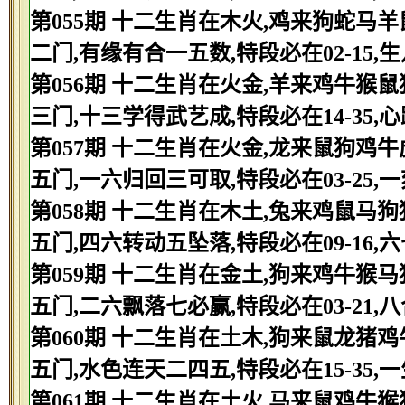
第055期 十二生肖在木火,鸡来狗蛇马
二门,有缘有合一五数,特段必在02-15,
第056期 十二生肖在火金,羊来鸡牛猴
三门,十三学得武艺成,特段必在14-35,
第057期 十二生肖在火金,龙来鼠狗鸡
五门,一六归回三可取,特段必在03-25
第058期 十二生肖在木土,兔来鸡鼠马
五门,四六转动五坠落,特段必在09-16,
第059期 十二生肖在金土,狗来鸡牛猴
五门,二六飘落七必赢,特段必在03-21,
第060期 十二生肖在土木,狗来鼠龙猪
五门,水色连天二四五,特段必在15-35,
第061期 十二生肖在土火,马来鼠鸡牛