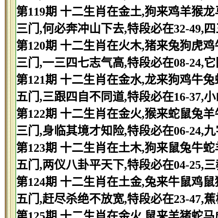
第119期 十二生肖在金土,狗来鸡羊猴
三门,何必奔冲山下去,特段必在32-49,
第120期 十二生肖在火木,猪来兔狗虎
三门,一三四七志气高,特段必在08-24,
第121期 十二生肖在金水,龙来狗鸡牛
五门,三跟四自不同道,特段必在16-37
第122期 十二生肖在金火,猴来蛇鼠兔
三门,身临其境才知险,特段必在06-24
第123期 十二生肖在土木,狗来鼠兔牛
五门,两仪八卦平天下,特段必在04-25,
第124期 十二生肖在土金,兔来牛鼠鸡
五门,赶尽杀绝不放宽,特段必在23-47
第125期 十二生肖在金火,鼠来羊猪蛇