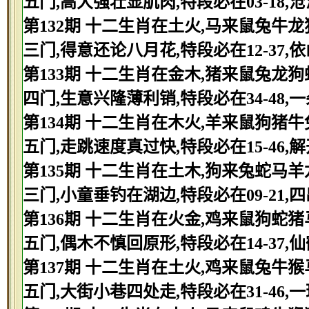
五门,高大强壮显肌肉,特段必在03-18,
第132期 十二生肖在土火,马来鼠兔牛
三门,得意还论八月花,特段必在12-37,
第133期 十二生肖在金木,猪来鼠兔龙
四门,生意兴隆薄利销,特段必在34-48,
第134期 十二生肖在木火,羊来鼠狗猪
五门,走跳速度真过快,特段必在15-46,
第135期 十二生肖在土木,狗来兔蛇马
三门,小童垂钓在湖边,特段必在09-21,
第136期 十二生肖在火金,鸡来鼠狗蛇
五门,偶木不慎回原形,特段必在14-37,
第137期 十二生肖在土火,鸡来鼠兔牛
五门,大街小巷四处走,特段必在31-46