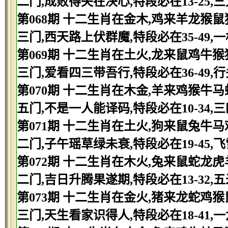
二门,成败得失在决心,特段必在13-25,
第068期 十二生肖在金木,鸡来羊龙猴
三门,西天路上伏群魔,特段必在35-49,
第069期 十二生肖在土火,龙来鼠鸡牛
三门,爱看四三带吾行,特段必在36-49,
第070期 十二生肖在木金,羊来鸡猴牛
五门,不是一人能译码,特段必在10-34,
第071期 十二生肖在土火,狗来鼠兔牛
二门,子午瑶草绿未衰,特段必在19-45
第072期 十二生肖在木火,兔来鼠蛇龙
二门,吉日升腾果遂期,特段必在13-32
第073期 十二生肖在金火,猪来龙蛇鸡
三门,天生看家识得人,特段必在18-41,