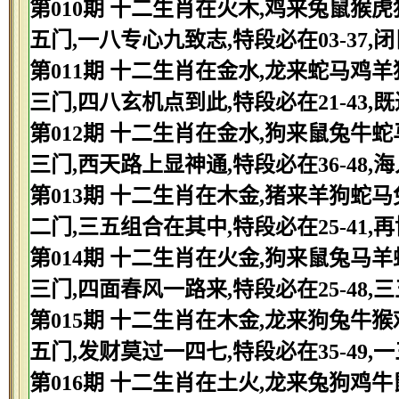
第010期 十二生肖在火木,鸡来兔鼠猴
五门,一八专心九致志,特段必在03-37,
第011期 十二生肖在金水,龙来蛇马鸡
三门,四八玄机点到此,特段必在21-43,
第012期 十二生肖在金水,狗来鼠兔牛
三门,西天路上显神通,特段必在36-48,
第013期 十二生肖在木金,猪来羊狗蛇
二门,三五组合在其中,特段必在25-41,
第014期 十二生肖在火金,狗来鼠兔马
三门,四面春风一路来,特段必在25-48,
第015期 十二生肖在木金,龙来狗兔牛
五门,发财莫过一四七,特段必在35-49
第016期 十二生肖在土火,龙来兔狗鸡