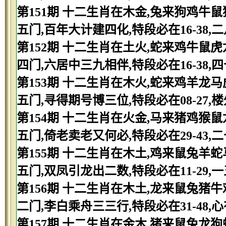
第151期 十二生肖在木金,兔来狗鸡牛
五门,百年大计建四化,特段必在16-38
第152期 十二生肖在土火,蛇来鸡牛鼠
四门,六居中三九相伴,特段必在16-38,
第153期 十二生肖在木火,蛇来鸡羊龙
五门,寻得期号博三位,特段必在08-27,
第154期 十二生肖在火金,马来猪鸡猴
五门,倚老卖老又何必,特段必在29-43
第155期 十二生肖在木土,鸡来鼠兔羊
五门,双凤引龙出二数,特段必在11-29,
第156期 十二生肖在木土,龙来鼠兔猪
二门,李白乘舟三三行,特段必在31-48,
第157期 十二生肖在金木,猪来鼠兔龙