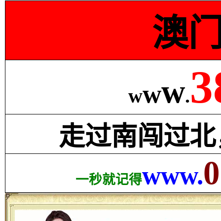
澳
3
w
w
w
.
走过南闯过北
0
www.
一秒就记得