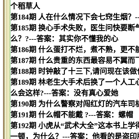
个稻草人
第184期 人在什么情况下会七窍生烟？-
第185期 换心手术失败，医生问快要
么？?---答案：其实你不懂我的心
第186期 什么蛋打不烂，煮不熟，更不
第187期 什么贵重的东西最容易不翼而飞
第188期 时钟敲了十三下,请问现在该做
第189期 林老生大手术后换了一个人工
么会这样?---答案：没有真心爱她
第190期 为什么警察对闯红灯的汽车司
第191期 什么帽不能戴 ?---答案：螺帽
第192期 小虎从“武术大全”这本书
一顿，为什么？---答案：他看的是盗印