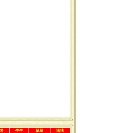
虎
牛牛
鼠鼠
猪猪