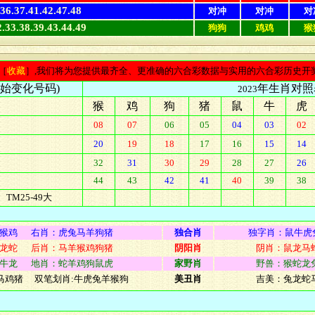
.36.37.41.42.47.48
对冲
对冲
对
2.33.38.39.43.44.49
狗狗
鸡鸡
猴
［
收藏
］,我们将为您提供最齐全、更准确的六合彩数据与实用的六合彩历史开
始变化号码)
年生肖对照
2023
猴
鸡
狗
猪
鼠
牛
虎
08
07
06
05
04
03
02
20
19
18
17
16
15
14
32
31
30
29
28
27
26
44
43
42
41
40
39
38
TM25-49大
蛇猴鸡 右肖：虎兔马羊狗猪
独合肖
独字肖：鼠牛虎
兔龙蛇 后肖：马羊猴鸡狗猪
阴阳肖
阴肖：鼠龙马
猪牛龙 地肖：蛇羊鸡狗鼠虎
家野肖
野兽：猴蛇龙
马鸡猪 双笔划肖:牛虎兔羊猴狗
美丑肖
吉美：兔龙蛇