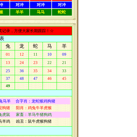
冲
对冲
对冲
对冲
猴
羊羊
马马
蛇蛇
奖记录，方便大家长期跟踪！☆
表
兔
龙
蛇
马
羊
01
12
11
10
09
13
24
23
22
21
25
36
35
34
33
37
48
47
46
45
49
兔马羊 合字肖：龙蛇猴鸡狗猪
蛇狗猪 阳肖：鸡兔牛羊虎猴
兔虎鼠 家畜：羊马牛猪狗鸡
马羊鸡 凶丑：鼠牛虎猴狗猪