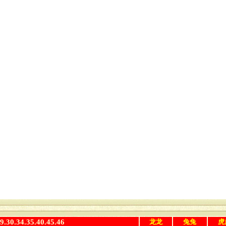
29.30.34.35.40.45.46
龙龙
兔兔
虎