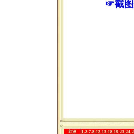
红波
1.2.7.8.12.13.18.19.23.24.