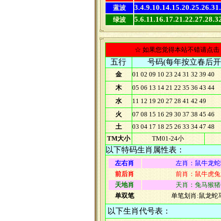
3.4.9.10.14.15.20.25.26.31
蓝波
5.6.11.16.17.21.22.27.28.3
绿波
☆ 如果您觉得本站不错请点击
五行
号码(每年按立春后开
金
01 02 09 10 23 24 31 32 39 40
木
05 06 13 14 21 22 35 36 43 44
水
11 12 19 20 27 28 41 42 49
火
07 08 15 16 29 30 37 38 45 46
土
03 04 17 18 25 26 33 34 47 48
TM大小
TM01-24小
以下特码生肖属性表：
左右肖
左肖：鼠牛龙
前后肖
前肖：鼠牛虎
天地肖
天肖：兔马猴
单双笔
单笔划肖:鼠龙蛇
以下生肖代号表：