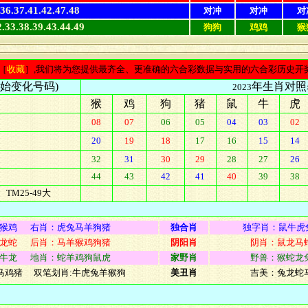
.36.37.41.42.47.48
对冲
对冲
对
2.33.38.39.43.44.49
狗狗
鸡鸡
猴
［
收藏
］,我们将为您提供最齐全、更准确的六合彩数据与实用的六合彩历史开
始变化号码)
年生肖对照
2023
猴
鸡
狗
猪
鼠
牛
虎
08
07
06
05
04
03
02
20
19
18
17
16
15
14
32
31
30
29
28
27
26
44
43
42
41
40
39
38
TM25-49大
蛇猴鸡 右肖：虎兔马羊狗猪
独合肖
独字肖：鼠牛虎
兔龙蛇 后肖：马羊猴鸡狗猪
阴阳肖
阴肖：鼠龙马
猪牛龙 地肖：蛇羊鸡狗鼠虎
家野肖
野兽：猴蛇龙
马鸡猪 双笔划肖:牛虎兔羊猴狗
美丑肖
吉美：兔龙蛇